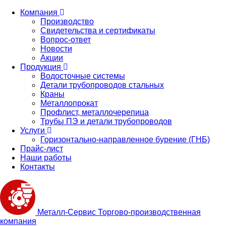
Компания
Производство
Свидетельства и сертификаты
Вопрос-ответ
Новости
Акции
Продукция
Водосточные системы
Детали трубопроводов стальных
Краны
Металлопрокат
Профлист, металлочерепица
Трубы ПЭ и детали трубопроводов
Услуги
Горизонтально-направленное бурение (ГНБ)
Прайс-лист
Наши работы
Контакты
Металл-
Сервис
Торгово-производственная
компания