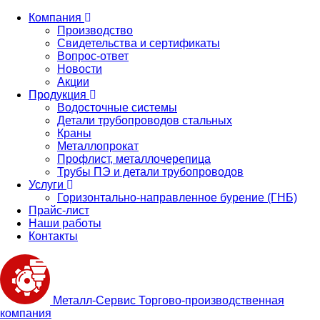
Компания
Производство
Свидетельства и сертификаты
Вопрос-ответ
Новости
Акции
Продукция
Водосточные системы
Детали трубопроводов стальных
Краны
Металлопрокат
Профлист, металлочерепица
Трубы ПЭ и детали трубопроводов
Услуги
Горизонтально-направленное бурение (ГНБ)
Прайс-лист
Наши работы
Контакты
Металл-
Сервис
Торгово-производственная
компания