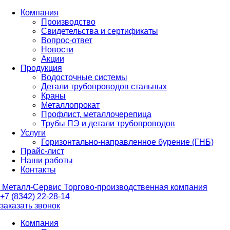
Компания
Производство
Свидетельства и сертификаты
Вопрос-ответ
Новости
Акции
Продукция
Водосточные системы
Детали трубопроводов стальных
Краны
Металлопрокат
Профлист, металлочерепица
Трубы ПЭ и детали трубопроводов
Услуги
Горизонтально-направленное бурение (ГНБ)
Прайс-лист
Наши работы
Контакты
Металл-
Сервис
Торгово-производственная компания
+7 (8342) 22-28-14
заказать звонок
Компания