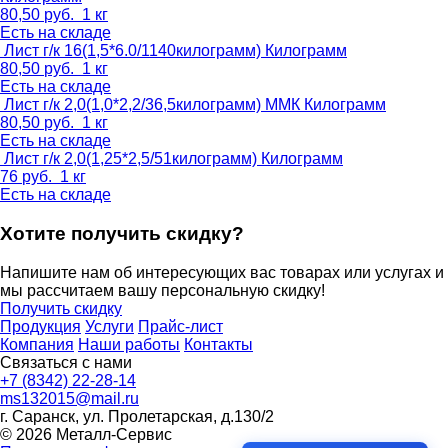
80,50
руб.
1 кг
Есть на складе
Лист г/к 16(1,5*6.0/1140килограмм)
Килограмм
80,50
руб.
1 кг
Есть на складе
Лист г/к 2,0(1,0*2,2/36,5килограмм) ММК
Килограмм
80,50
руб.
1 кг
Есть на складе
Лист г/к 2,0(1,25*2,5/51килограмм)
Килограмм
76
руб.
1 кг
Есть на складе
Хотите получить скидку?
Напишите нам об интересующих вас товарах или услугах и
мы рассчитаем вашу персональную скидку!
Получить скидку
Продукция
Услуги
Прайс-лист
Компания
Наши работы
Контакты
Связаться с нами
+7 (8342) 22-28-14
ms132015@mail.ru
г. Саранск, ул. Пролетарская, д.130/2
© 2026 Металл-Сервис