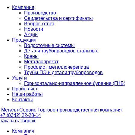
Компания
Производство
Свидетельства и сертификаты
Вопрос-ответ
Новости
Акции
Продукция
Водосточные системы
Детали трубопроводов стальных
Краны
Металлопрокат
Профлист, металлочерепица
Трубы ПЭ и детали трубопроводов
Услуги
Горизонтально-направленное бурение (ГНБ)
Прайс-лист
Наши работы
Контакты
Металл-
Сервис
Торгово-производственная компания
+7 (8342) 22-28-14
заказать звонок
Компания