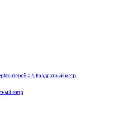
рМонтерей 0,5
Квадратный метр
тный метр