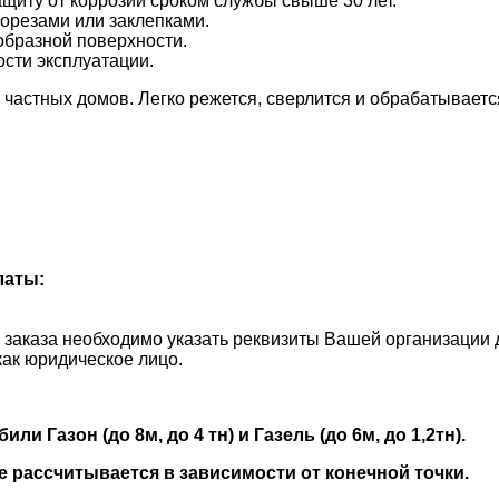
щиту от коррозии сроком службы свыше 30 лет.
орезами или заклепками.
бразной поверхности.
сти эксплуатации.
в частных домов. Легко режется, сверлится и обрабатывае
латы:
и заказа необходимо указать реквизиты Вашей организации 
как юридическое лицо.
 Газон (до 8м, до 4 тн) и Газель (до 6м, до 1,2тн).
е рассчитывается в зависимости от конечной точки.