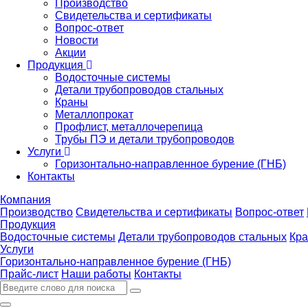
Производство
Свидетельства и сертификаты
Вопрос-ответ
Новости
Акции
Продукция
Водосточные системы
Детали трубопроводов стальных
Краны
Металлопрокат
Профлист, металлочерепица
Трубы ПЭ и детали трубопроводов
Услуги
Горизонтально-направленное бурение (ГНБ)
Контакты
Компания
Производство
Свидетельства и сертификаты
Вопрос-ответ
Продукция
Водосточные системы
Детали трубопроводов стальных
Кр
Услуги
Горизонтально-направленное бурение (ГНБ)
Прайс-лист
Наши работы
Контакты