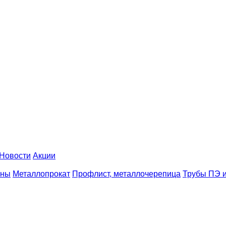
Новости
Акции
аны
Металлопрокат
Профлист, металлочерепица
Трубы ПЭ и