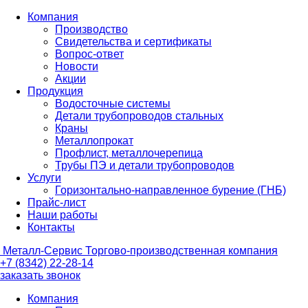
Компания
Производство
Свидетельства и сертификаты
Вопрос-ответ
Новости
Акции
Продукция
Водосточные системы
Детали трубопроводов стальных
Краны
Металлопрокат
Профлист, металлочерепица
Трубы ПЭ и детали трубопроводов
Услуги
Горизонтально-направленное бурение (ГНБ)
Прайс-лист
Наши работы
Контакты
Металл-
Сервис
Торгово-производственная компания
+7 (8342) 22-28-14
заказать звонок
Компания