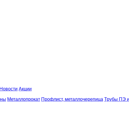
Новости
Акции
аны
Металлопрокат
Профлист, металлочерепица
Трубы ПЭ и