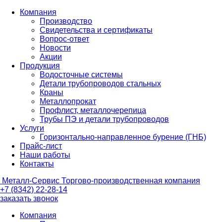
Компания
Производство
Свидетельства и сертификаты
Вопрос-ответ
Новости
Акции
Продукция
Водосточные системы
Детали трубопроводов стальных
Краны
Металлопрокат
Профлист, металлочерепица
Трубы ПЭ и детали трубопроводов
Услуги
Горизонтально-направленное бурение (ГНБ)
Прайс-лист
Наши работы
Контакты
Металл-
Сервис
Торгово-производственная компания
+7 (8342) 22-28-14
заказать звонок
Компания