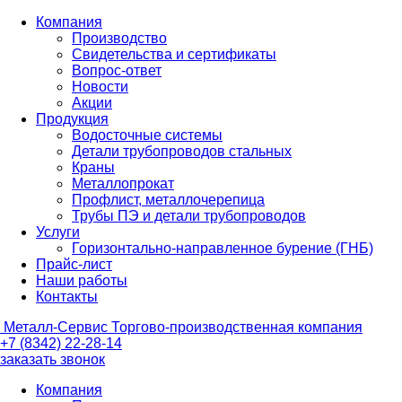
Компания
Производство
Свидетельства и сертификаты
Вопрос-ответ
Новости
Акции
Продукция
Водосточные системы
Детали трубопроводов стальных
Краны
Металлопрокат
Профлист, металлочерепица
Трубы ПЭ и детали трубопроводов
Услуги
Горизонтально-направленное бурение (ГНБ)
Прайс-лист
Наши работы
Контакты
Металл-
Сервис
Торгово-производственная компания
+7 (8342) 22-28-14
заказать звонок
Компания