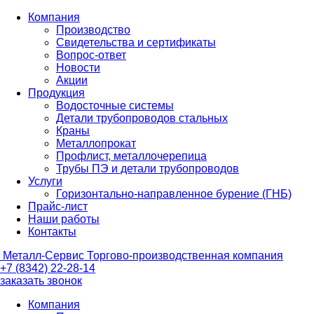
Компания
Производство
Свидетельства и сертификаты
Вопрос-ответ
Новости
Акции
Продукция
Водосточные системы
Детали трубопроводов стальных
Краны
Металлопрокат
Профлист, металлочерепица
Трубы ПЭ и детали трубопроводов
Услуги
Горизонтально-направленное бурение (ГНБ)
Прайс-лист
Наши работы
Контакты
Металл-
Сервис
Торгово-производственная компания
+7 (8342) 22-28-14
заказать звонок
Компания