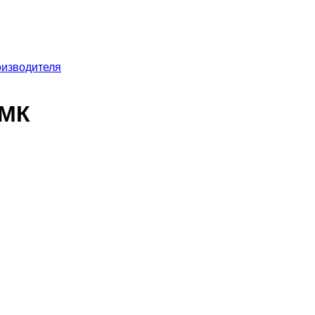
оизводителя
.МК