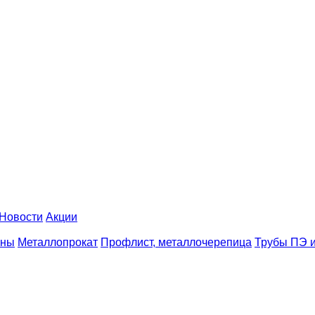
Новости
Акции
аны
Металлопрокат
Профлист, металлочерепица
Трубы ПЭ и