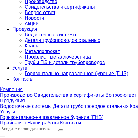
Производство
Свидетельства и сертификаты
Вопрос-ответ
Новости
Акции
Продукция
Водосточные системы
Детали трубопроводов стальных
Краны
Металлопрокат
Профлист, металлочерепица
Трубы ПЭ и детали трубопроводов
Услуги
Горизонтально-направленное бурение (ГНБ)
Контакты
Компания
Производство
Свидетельства и сертификаты
Вопрос-ответ
Продукция
Водосточные системы
Детали трубопроводов стальных
Кр
Услуги
Горизонтально-направленное бурение (ГНБ)
Прайс-лист
Наши работы
Контакты