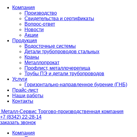
Компания
Производство
Свидетельства и сертификаты
Вопрос-ответ
Новости
Акции
Продукция
Водосточные системы
Детали трубопроводов стальных
Краны
Металлопрокат
Профлист, металлочерепица
Трубы ПЭ и детали трубопроводов
Услуги
Горизонтально-направленное бурение (ГНБ)
Прайс-лист
Наши работы
Контакты
Металл-
Сервис
Торгово-производственная компания
+7 (8342) 22-28-14
заказать звонок
Компания