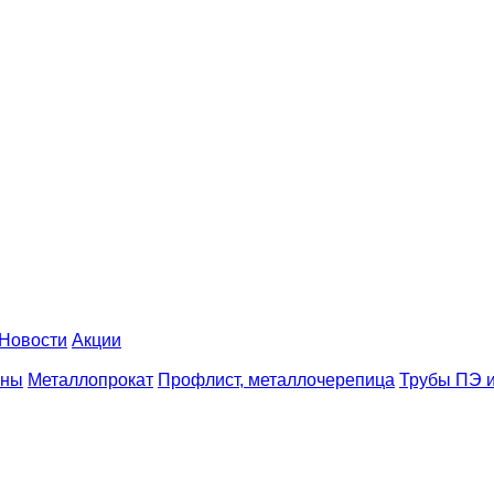
Новости
Акции
аны
Металлопрокат
Профлист, металлочерепица
Трубы ПЭ и