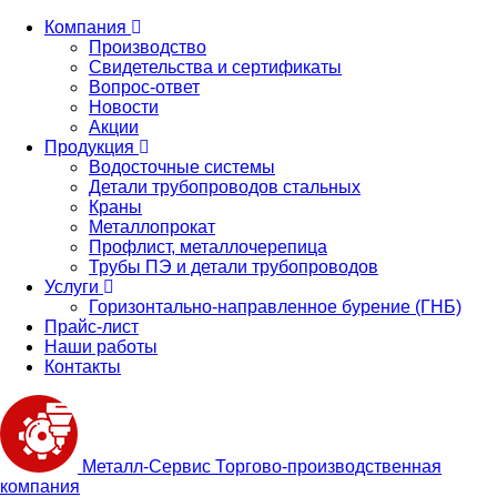
Компания
Производство
Свидетельства и сертификаты
Вопрос-ответ
Новости
Акции
Продукция
Водосточные системы
Детали трубопроводов стальных
Краны
Металлопрокат
Профлист, металлочерепица
Трубы ПЭ и детали трубопроводов
Услуги
Горизонтально-направленное бурение (ГНБ)
Прайс-лист
Наши работы
Контакты
Металл-
Сервис
Торгово-производственная
компания