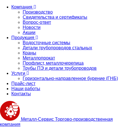
Компания
Производство
Свидетельства и сертификаты
Вопрос-ответ
Новости
Акции
Продукция
Водосточные системы
Детали трубопроводов стальных
Краны
Металлопрокат
Профлист, металлочерепица
Трубы ПЭ и детали трубопроводов
Услуги
Горизонтально-направленное бурение (ГНБ)
Прайс-лист
Наши работы
Контакты
Металл-
Сервис
Торгово-производственная
компания