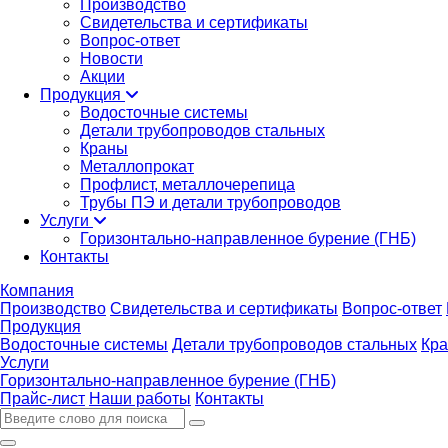
Производство
Свидетельства и сертификаты
Вопрос-ответ
Новости
Акции
Продукция
Водосточные системы
Детали трубопроводов стальных
Краны
Металлопрокат
Профлист, металлочерепица
Трубы ПЭ и детали трубопроводов
Услуги
Горизонтально-направленное бурение (ГНБ)
Контакты
Компания
Производство
Свидетельства и сертификаты
Вопрос-ответ
Продукция
Водосточные системы
Детали трубопроводов стальных
Кр
Услуги
Горизонтально-направленное бурение (ГНБ)
Прайс-лист
Наши работы
Контакты