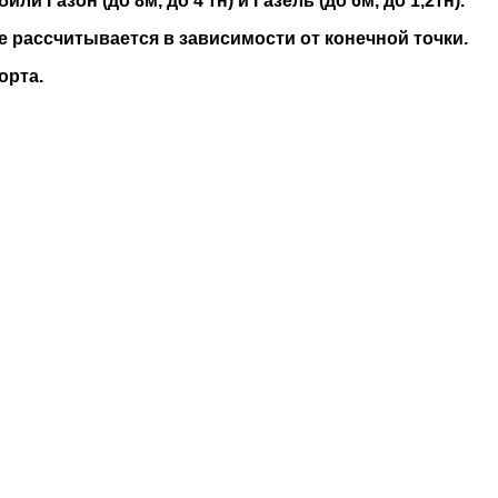
 Газон (до 8м, до 4 тн) и Газель (до 6м, до 1,2тн).
е рассчитывается в зависимости от конечной точки.
орта.