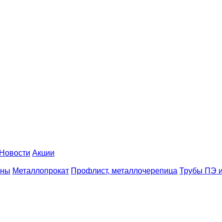
Новости
Акции
аны
Металлопрокат
Профлист, металлочерепица
Трубы ПЭ и