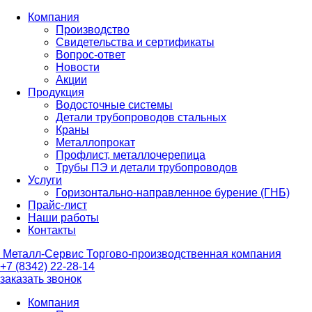
Компания
Производство
Свидетельства и сертификаты
Вопрос-ответ
Новости
Акции
Продукция
Водосточные системы
Детали трубопроводов стальных
Краны
Металлопрокат
Профлист, металлочерепица
Трубы ПЭ и детали трубопроводов
Услуги
Горизонтально-направленное бурение (ГНБ)
Прайс-лист
Наши работы
Контакты
Металл-
Сервис
Торгово-производственная компания
+7 (8342) 22-28-14
заказать звонок
Компания