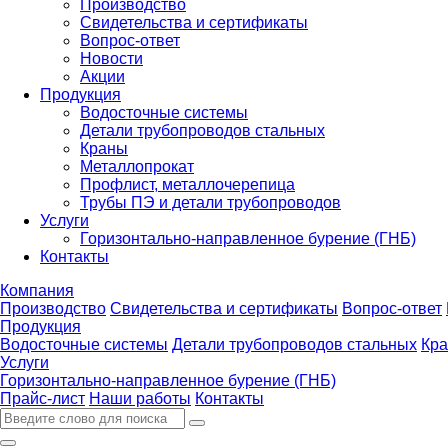
Производство
Свидетельства и сертификаты
Вопрос-ответ
Новости
Акции
Продукция
Водосточные системы
Детали трубопроводов стальных
Краны
Металлопрокат
Профлист, металлочерепица
Трубы ПЭ и детали трубопроводов
Услуги
Горизонтально-направленное бурение (ГНБ)
Контакты
Компания
Производство
Свидетельства и сертификаты
Вопрос-ответ
Продукция
Водосточные системы
Детали трубопроводов стальных
Кр
Услуги
Горизонтально-направленное бурение (ГНБ)
Прайс-лист
Наши работы
Контакты