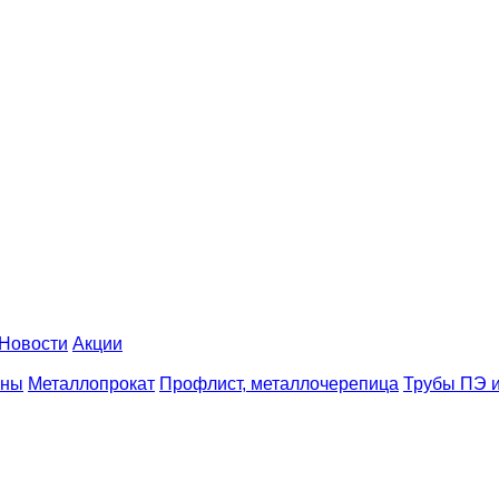
Новости
Акции
аны
Металлопрокат
Профлист, металлочерепица
Трубы ПЭ и