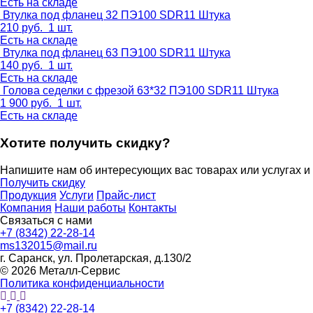
Есть на складе
Втулка под фланец 32 ПЭ100 SDR11
Штука
210
руб.
1 шт.
Есть на складе
Втулка под фланец 63 ПЭ100 SDR11
Штука
140
руб.
1 шт.
Есть на складе
Голова седелки с фрезой 63*32 ПЭ100 SDR11
Штука
1 900
руб.
1 шт.
Есть на складе
Хотите получить скидку?
Напишите нам об интересующих вас товарах или услугах и
Получить скидку
Продукция
Услуги
Прайс-лист
Компания
Наши работы
Контакты
Связаться с нами
+7 (8342) 22-28-14
ms132015@mail.ru
г. Саранск, ул. Пролетарская, д.130/2
© 2026 Металл-Сервис
Политика конфиденциальности
+7 (8342) 22-28-14