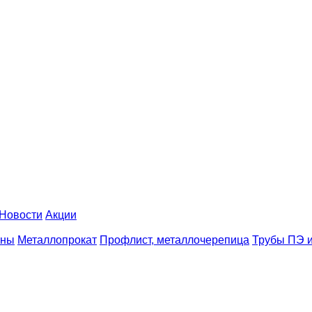
Новости
Акции
аны
Металлопрокат
Профлист, металлочерепица
Трубы ПЭ и