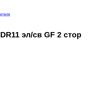
дителя
DR11 эл/св GF 2 стор