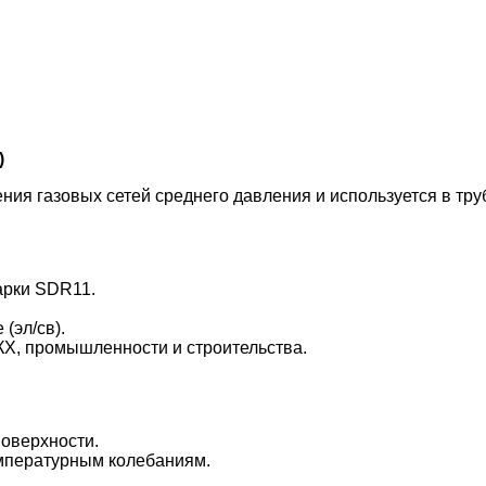
)
ния газовых сетей среднего давления и используется в тр
арки SDR11.
(эл/св).
КХ, промышленности и строительства.
поверхности.
емпературным колебаниям.