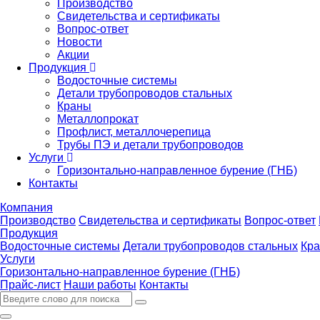
Производство
Свидетельства и сертификаты
Вопрос-ответ
Новости
Акции
Продукция
Водосточные системы
Детали трубопроводов стальных
Краны
Металлопрокат
Профлист, металлочерепица
Трубы ПЭ и детали трубопроводов
Услуги
Горизонтально-направленное бурение (ГНБ)
Контакты
Компания
Производство
Свидетельства и сертификаты
Вопрос-ответ
Продукция
Водосточные системы
Детали трубопроводов стальных
Кр
Услуги
Горизонтально-направленное бурение (ГНБ)
Прайс-лист
Наши работы
Контакты