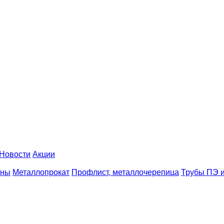
Новости
Акции
аны
Металлопрокат
Профлист, металлочерепица
Трубы ПЭ и