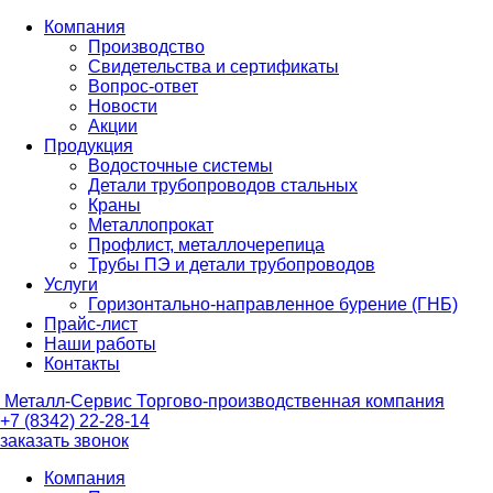
Компания
Производство
Свидетельства и сертификаты
Вопрос-ответ
Новости
Акции
Продукция
Водосточные системы
Детали трубопроводов стальных
Краны
Металлопрокат
Профлист, металлочерепица
Трубы ПЭ и детали трубопроводов
Услуги
Горизонтально-направленное бурение (ГНБ)
Прайс-лист
Наши работы
Контакты
Металл-
Сервис
Торгово-производственная компания
+7 (8342) 22-28-14
заказать звонок
Компания