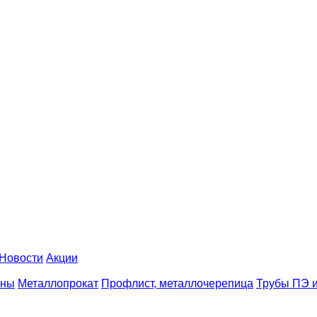
Новости
Акции
аны
Металлопрокат
Профлист, металлочерепица
Трубы ПЭ и