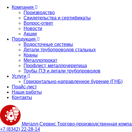
Компания
Производство
Свидетельства и сертификаты
Вопрос-ответ
Новости
Акции
Продукция
Водосточные системы
Детали трубопроводов стальных
Краны
Металлопрокат
Профлист, металлочерепица
Трубы ПЭ и детали трубопроводов
Услуги
Горизонтально-направленное бурение (ГНБ)
Прайс-лист
Наши работы
Контакты
Металл-
Сервис
Торгово-производственная комп
+7 (8342) 22-28-14