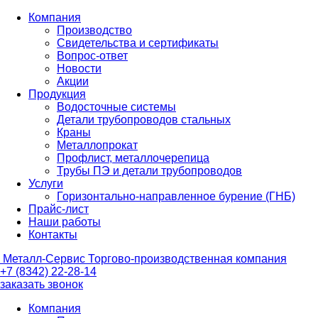
Компания
Производство
Свидетельства и сертификаты
Вопрос-ответ
Новости
Акции
Продукция
Водосточные системы
Детали трубопроводов стальных
Краны
Металлопрокат
Профлист, металлочерепица
Трубы ПЭ и детали трубопроводов
Услуги
Горизонтально-направленное бурение (ГНБ)
Прайс-лист
Наши работы
Контакты
Металл-
Сервис
Торгово-производственная компания
+7 (8342) 22-28-14
заказать звонок
Компания