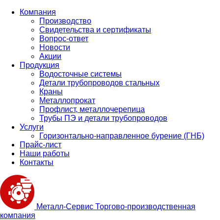
Компания
Производство
Свидетельства и сертификаты
Вопрос-ответ
Новости
Акции
Продукция
Водосточные системы
Детали трубопроводов стальных
Краны
Металлопрокат
Профлист, металлочерепица
Трубы ПЭ и детали трубопроводов
Услуги
Горизонтально-направленное бурение (ГНБ)
Прайс-лист
Наши работы
Контакты
Металл-
Сервис
Торгово-производственная
компания