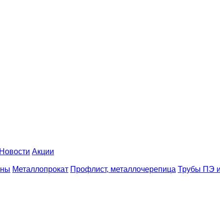
Новости
Акции
аны
Металлопрокат
Профлист, металлочерепица
Трубы ПЭ и