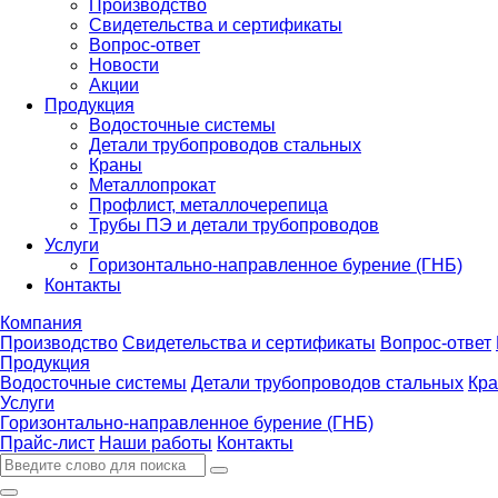
Производство
Свидетельства и сертификаты
Вопрос-ответ
Новости
Акции
Продукция
Водосточные системы
Детали трубопроводов стальных
Краны
Металлопрокат
Профлист, металлочерепица
Трубы ПЭ и детали трубопроводов
Услуги
Горизонтально-направленное бурение (ГНБ)
Контакты
Компания
Производство
Свидетельства и сертификаты
Вопрос-ответ
Продукция
Водосточные системы
Детали трубопроводов стальных
Кр
Услуги
Горизонтально-направленное бурение (ГНБ)
Прайс-лист
Наши работы
Контакты