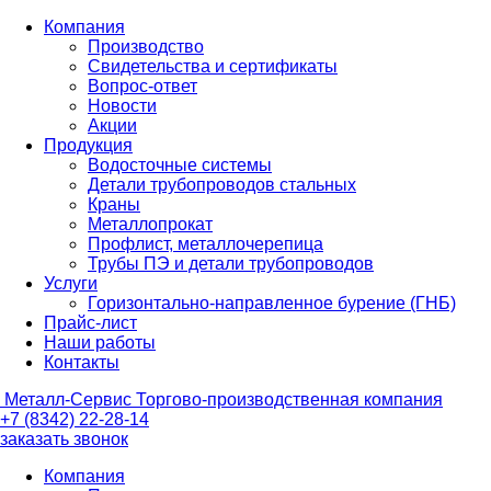
Компания
Производство
Свидетельства и сертификаты
Вопрос-ответ
Новости
Акции
Продукция
Водосточные системы
Детали трубопроводов стальных
Краны
Металлопрокат
Профлист, металлочерепица
Трубы ПЭ и детали трубопроводов
Услуги
Горизонтально-направленное бурение (ГНБ)
Прайс-лист
Наши работы
Контакты
Металл-
Сервис
Торгово-производственная компания
+7 (8342) 22-28-14
заказать звонок
Компания