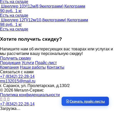
Есть на складе
Швеллер 10У(12м/8,9килограмм)
Килограмм
90
руб.
1 кг
Есть на складе
Швеллер 12П(12м/10,8килограмм)
Килограмм
98
руб.
1 кг
Есть на складе
Хотите получить скидку?
Напишите нам об интересующих вас товарах или услугах и
мы рассчитаем вашу персональную скидку!
Получить скидку
Продукция
Услуги
Прайс-лист
Компания
Наши работы
Контакты
Связаться с нами
+7 (8342) 22-28-14
ms132015@mail.ru
г. Саранск, ул. Пролетарская, д.130/2
© 2026 Металл-Сервис
Политика конфиденциальности
Скачать прайс-листы
+7 (8342) 22-28-14
Загрузка…