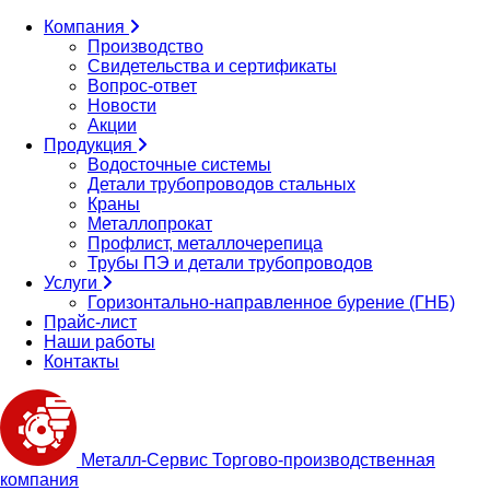
Компания
Производство
Свидетельства и сертификаты
Вопрос-ответ
Новости
Акции
Продукция
Водосточные системы
Детали трубопроводов стальных
Краны
Металлопрокат
Профлист, металлочерепица
Трубы ПЭ и детали трубопроводов
Услуги
Горизонтально-направленное бурение (ГНБ)
Прайс-лист
Наши работы
Контакты
Металл-
Сервис
Торгово-производственная
компания