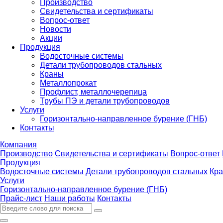
Производство
Свидетельства и сертификаты
Вопрос-ответ
Новости
Акции
Продукция
Водосточные системы
Детали трубопроводов стальных
Краны
Металлопрокат
Профлист, металлочерепица
Трубы ПЭ и детали трубопроводов
Услуги
Горизонтально-направленное бурение (ГНБ)
Контакты
Компания
Производство
Свидетельства и сертификаты
Вопрос-ответ
Продукция
Водосточные системы
Детали трубопроводов стальных
Кр
Услуги
Горизонтально-направленное бурение (ГНБ)
Прайс-лист
Наши работы
Контакты