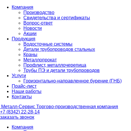
Компания
Производство
Свидетельства и сертификаты
Вопрос-ответ
Новости
Акции
Продукция
Водосточные системы
Детали трубопроводов стальных
Краны
Металлопрокат
Профлист, металлочерепица
Трубы ПЭ и детали трубопроводов
Услуги
Горизонтально-направленное бурение (ГНБ)
Прайс-лист
Наши работы
Контакты
Металл-
Сервис
Торгово-производственная компания
+7 (8342) 22-28-14
заказать звонок
Компания