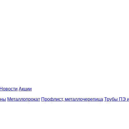
Новости
Акции
аны
Металлопрокат
Профлист, металлочерепица
Трубы ПЭ и