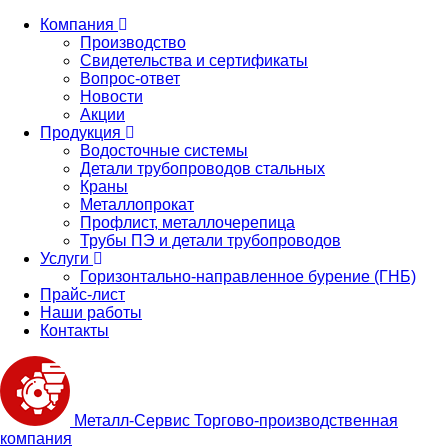
Компания
Производство
Свидетельства и сертификаты
Вопрос-ответ
Новости
Акции
Продукция
Водосточные системы
Детали трубопроводов стальных
Краны
Металлопрокат
Профлист, металлочерепица
Трубы ПЭ и детали трубопроводов
Услуги
Горизонтально-направленное бурение (ГНБ)
Прайс-лист
Наши работы
Контакты
Металл-
Сервис
Торгово-производственная
компания