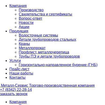
Компания
Производство
Свидетельства и сертификаты
Вопрос-ответ
Новости
Акции
Продукция
Водосточные системы
Детали трубопроводов стальных
Краны
Металлопрокат
Профлист, металлочерепица
Трубы ПЭ и детали трубопроводов
Услуги
Горизонтально-направленное бурение (ГНБ)
Прайс-лист
Наши работы
Контакты
Металл-
Сервис
Торгово-производственная компания
+7 (8342) 22-28-14
заказать звонок
Компания