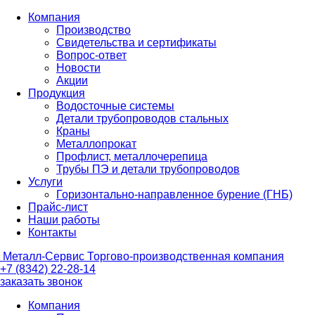
Компания
Производство
Свидетельства и сертификаты
Вопрос-ответ
Новости
Акции
Продукция
Водосточные системы
Детали трубопроводов стальных
Краны
Металлопрокат
Профлист, металлочерепица
Трубы ПЭ и детали трубопроводов
Услуги
Горизонтально-направленное бурение (ГНБ)
Прайс-лист
Наши работы
Контакты
Металл-
Сервис
Торгово-производственная компания
+7 (8342) 22-28-14
заказать звонок
Компания