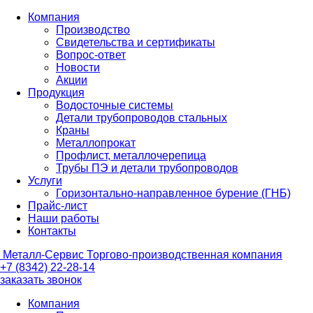
Компания
Производство
Свидетельства и сертификаты
Вопрос-ответ
Новости
Акции
Продукция
Водосточные системы
Детали трубопроводов стальных
Краны
Металлопрокат
Профлист, металлочерепица
Трубы ПЭ и детали трубопроводов
Услуги
Горизонтально-направленное бурение (ГНБ)
Прайс-лист
Наши работы
Контакты
Металл-
Сервис
Торгово-производственная компания
+7 (8342) 22-28-14
заказать звонок
Компания