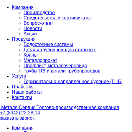
Компания
Производство
Свидетельства и сертификаты
Вопрос-ответ
Новости
Акции
Продукция
Водосточные системы
Детали трубопроводов стальных
Краны
Металлопрокат
Профлист, металлочерепица
Трубы ПЭ и детали трубопроводов
Услуги
Горизонтально-направленное бурение (ГНБ)
Прайс-лист
Наши работы
Контакты
Металл-
Сервис
Торгово-производственная компания
+7 (8342) 22-28-14
заказать звонок
Компания