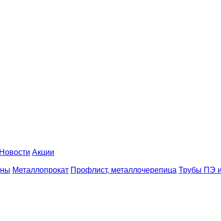
Новости
Акции
аны
Металлопрокат
Профлист, металлочерепица
Трубы ПЭ и