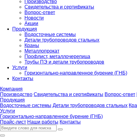
Производство
Свидетельства и сертификаты
Вопрос-ответ
Новости
Акции
Продукция
Водосточные системы
Детали трубопроводов стальных
Краны
Металлопрокат
Профлист, металлочерепица
Трубы ПЭ и детали трубопроводов
Услуги
Горизонтально-направленное бурение (ГНБ)
Контакты
Компания
Производство
Свидетельства и сертификаты
Вопрос-ответ
Продукция
Водосточные системы
Детали трубопроводов стальных
Кр
Услуги
Горизонтально-направленное бурение (ГНБ)
Прайс-лист
Наши работы
Контакты