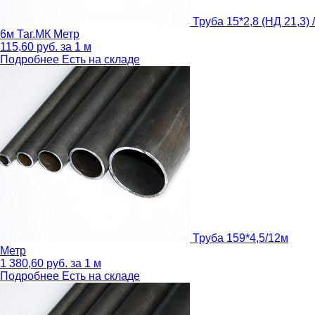
Труба 15*2,8 (НД 21,3) /
6м Таг.МК
Метр
115,60
руб.
за 1 м
Подробнее
Есть на складе
Труба 159*4,5/12м
Метр
1 380,60
руб.
за 1 м
Подробнее
Есть на складе