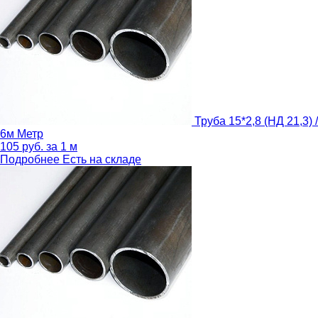
Труба 15*2,8 (НД 21,3) /
6м
Метр
105
руб.
за 1 м
Подробнее
Есть на складе