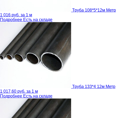
Труба 108*5*12м
Метр
1 016
руб.
за 1 м
Подробнее
Есть на складе
Труба 133*4 12м
Метр
1 017,60
руб.
за 1 м
Подробнее
Есть на складе