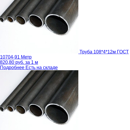
Труба 108*4*12м ГОСТ
10704-91
Метр
820,80
руб.
за 1 м
Подробнее
Есть на складе