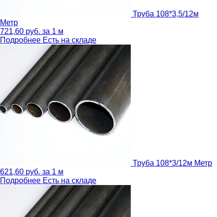
Труба 108*3,5/12м
Метр
721,60
руб.
за 1 м
Подробнее
Есть на складе
Труба 108*3/12м
Метр
621,60
руб.
за 1 м
Подробнее
Есть на складе