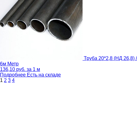
Труба 20*2,8 (НД 26,8) /
6м
Метр
136,10
руб.
за 1 м
Подробнее
Есть на складе
1
2
3
4