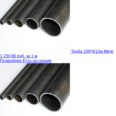
Труба 159*4/12м
Метр
1 230,80
руб.
за 1 м
Подробнее
Есть на складе