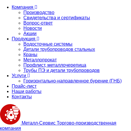
Компания
Производство
Свидетельства и сертификаты
Вопрос-ответ
Новости
Акции
Продукция
Водосточные системы
Детали трубопроводов стальных
Краны
Металлопрокат
Профлист, металлочерепица
Трубы ПЭ и детали трубопроводов
Услуги
Горизонтально-направленное бурение (ГНБ)
Прайс-лист
Наши работы
Контакты
Металл-
Сервис
Торгово-производственная
компания