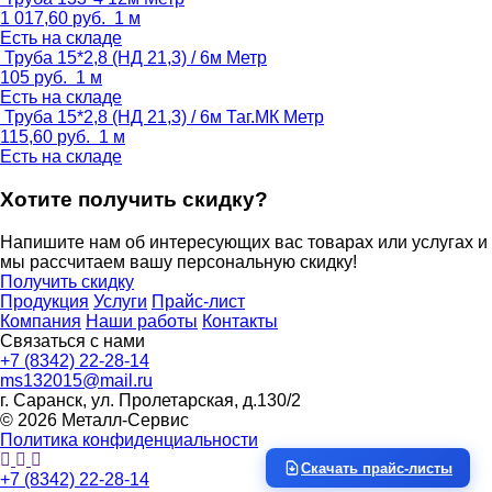
1 017,60
руб.
1 м
Есть на складе
Труба 15*2,8 (НД 21,3) / 6м
Метр
105
руб.
1 м
Есть на складе
Труба 15*2,8 (НД 21,3) / 6м Таг.МК
Метр
115,60
руб.
1 м
Есть на складе
Хотите получить скидку?
Напишите нам об интересующих вас товарах или услугах и
мы рассчитаем вашу персональную скидку!
Получить скидку
Продукция
Услуги
Прайс-лист
Компания
Наши работы
Контакты
Связаться с нами
+7 (8342) 22-28-14
ms132015@mail.ru
г. Саранск, ул. Пролетарская, д.130/2
© 2026 Металл-Сервис
Политика конфиденциальности
Скачать прайс-листы
+7 (8342) 22-28-14