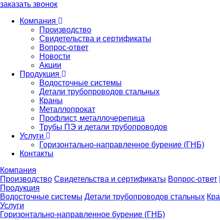
заказать звонок
Компания
Производство
Свидетельства и сертификаты
Вопрос-ответ
Новости
Акции
Продукция
Водосточные системы
Детали трубопроводов стальных
Краны
Металлопрокат
Профлист, металлочерепица
Трубы ПЭ и детали трубопроводов
Услуги
Горизонтально-направленное бурение (ГНБ)
Контакты
Компания
Производство
Свидетельства и сертификаты
Вопрос-ответ
Продукция
Водосточные системы
Детали трубопроводов стальных
Кр
Услуги
Горизонтально-направленное бурение (ГНБ)