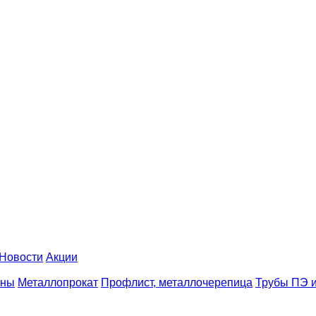
Новости
Акции
аны
Металлопрокат
Профлист, металлочерепица
Трубы ПЭ и