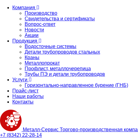
Компания
Производство
Свидетельства и сертификаты
Вопрос-ответ
Новости
Акции
Продукция
Водосточные системы
Детали трубопроводов стальных
Краны
Металлопрокат
Профлист, металлочерепица
Трубы ПЭ и детали трубопроводов
Услуги
Горизонтально-направленное бурение (ГНБ)
Прайс-лист
Наши работы
Контакты
Металл-
Сервис
Торгово-производственная комп
+7 (8342) 22-28-14