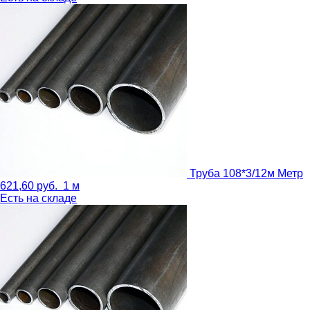
Труба 108*3/12м
Метр
621,60
руб.
1 м
Есть на складе