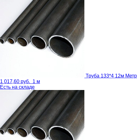
Труба 133*4 12м
Метр
1 017,60
руб.
1 м
Есть на складе